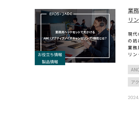
業務
リン
現代
の妨
業務
リン
お役立ち情報
製品情報
AN
ア
2024.