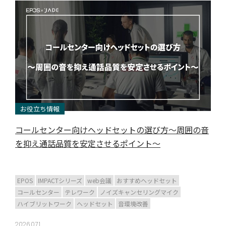
お役立ち情報
コールセンター向けヘッドセットの選び方～周囲の音
を抑え通話品質を安定させるポイント～
EPOS
IMPACTシリーズ
web会議
おすすめヘッドセット
コールセンター
テレワーク
ノイズキャンセリングマイク
ハイブリットワーク
ヘッドセット
音環境改善
2026.07.1