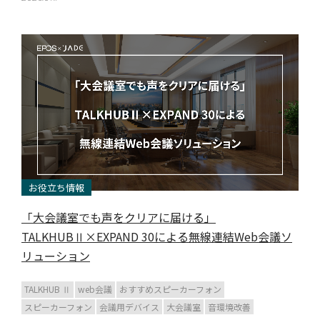
お役立ち情報
「大会議室でも声をクリアに届ける」
TALKHUBⅡ×EXPAND 30による無線連結Web会議ソ
リューション
TALKHUB Ⅱ
web会議
おすすめスピーカーフォン
スピーカーフォン
会議用デバイス
大会議室
音環境改善