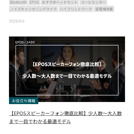
Bluetooth
EPOS
おすすめヘッドセット
コールセンター
ノイズキャンセリングマイク
ハイブリットワーク
音環境改善
2026.01.9
お役立ち情報
【EPOSスピーカーフォン徹底比較】少人数～大人数
まで一目でわかる最適モデル