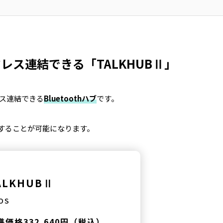
ス連結できる「TALKHUBⅡ」
レス連結できる
Bluetoothハブ
です。
連結することが可能になります。
ALKHUBⅡ
OS
準価格332,640円（税込）