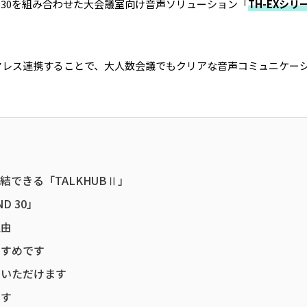
ND 30を組み合わせた大会議室向け音声ソリューション「
TH-EXシリ
イヤレス連携することで、大人数会議でもクリアな音声コミュニケー
できる「TALKHUBⅡ」
D 30」
理由
すすめです
しいただけます
ます