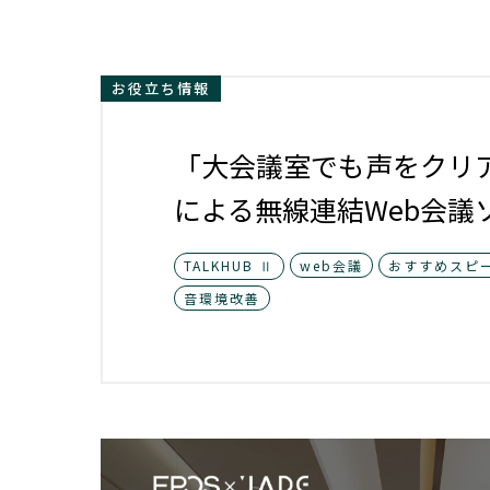
お役立ち情報
「大会議室でも声をクリアに届
による無線連結Web会議
TALKHUB Ⅱ
web会議
おすすめスピ
音環境改善