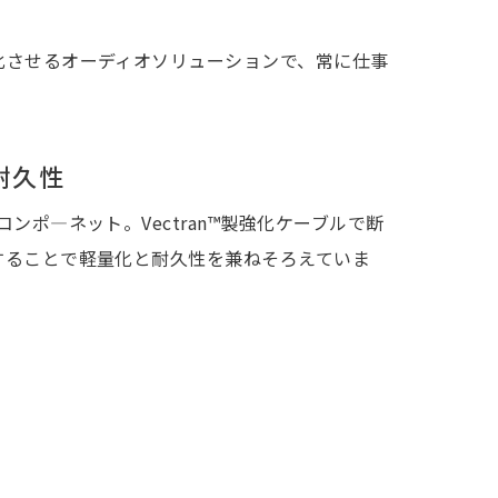
化させるオーディオソリューションで、常に仕事
耐久性
ンポ―ネット。Vectran™製強化ケーブルで断
することで軽量化と耐久性を兼ねそろえていま
。