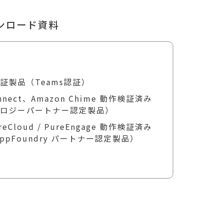
ウンロード資料
t認証製品（Teams認証）
onnect、Amazon Chime 動作検証済み
ノロジーパートナー認定製品）
ureCloud / PureEngage 動作検証済み
 AppFoundry パートナー認定製品）