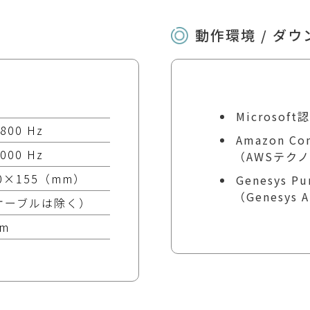
動作環境 / ダ
Microsof
800 Hz
Amazon C
000 Hz
（AWSテク
60×155（mm）
Genesys P
（Genesys
（ケーブルは除く）
mm