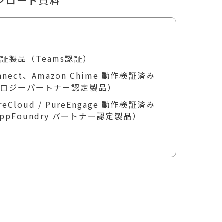
ウンロード資料
t認証製品（Teams認証）
onnect、Amazon Chime 動作検証済み
ノロジーパートナー認定製品）
ureCloud / PureEngage 動作検証済み
 AppFoundry パートナー認定製品）