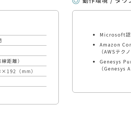
動作環境 / ダ
Microsof
間
Amazon C
（AWSテク
直線距離）
Genesys P
（Genesys
43×192（mm）